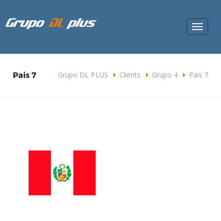
Toggle
navigat
Pais 7
Grupo DL PLUS
Clients
Grupo 4
Pais 7