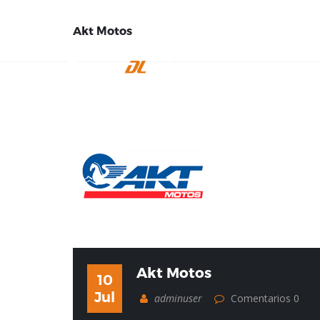
Akt Motos
INICIO
EMPRE
Akt Motos
10
Jul
adminuser
Comentarios 0