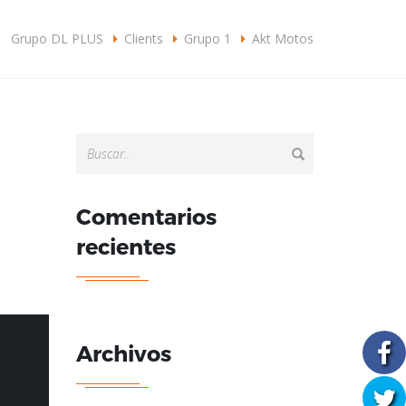
omercial@grupodlplus.com
+57310 3876092
Grupo DL PLUS
Clients
Grupo 1
Akt Motos
CONOCER MÁS
Comentarios
recientes
Archivos