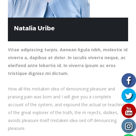
Natalia Uribe
Vitae adipiscing turpis. Aenean ligula nibh, molestie id
viverra a, dapibus at dolor. In iaculis viverra neque, ac
eleifend ante lobortis id. In viverra ipsum ac eros
tristique digniss mi dictum.
How all this mistaken idea of denouncing pleasure and
praising pain was born and I will give you a complete
account of the system, and expound the actual se teachings
of the great explorer of the truth, the m rejects, dislikes,
avoids pleasure itself mistaken idea sed off denouncing
pleasure.