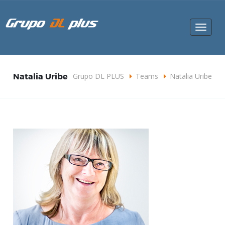
Toggle
navigat
Natalia Uribe
Grupo DL PLUS
Teams
Natalia Uribe