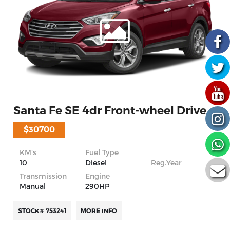
Santa Fe SE 4dr Front-wheel Drive
$30700
KM’s
Fuel Type
10
Diesel
Reg.Year
Transmission
Engine
Manual
290HP
STOCK# 753241
MORE INFO